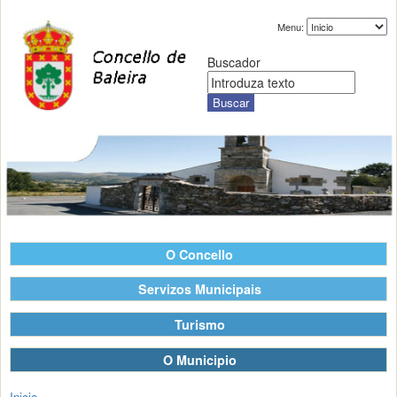
Menu:
Buscador
O Concello
Servizos Municipais
Turismo
O Municipio
Inicio