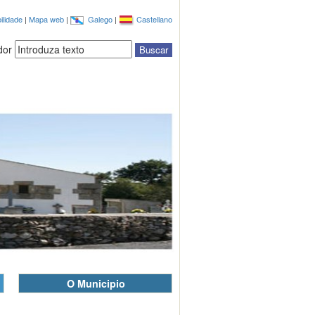
ilidade
|
Mapa web
|
Galego
|
Castellano
dor
O Municipio