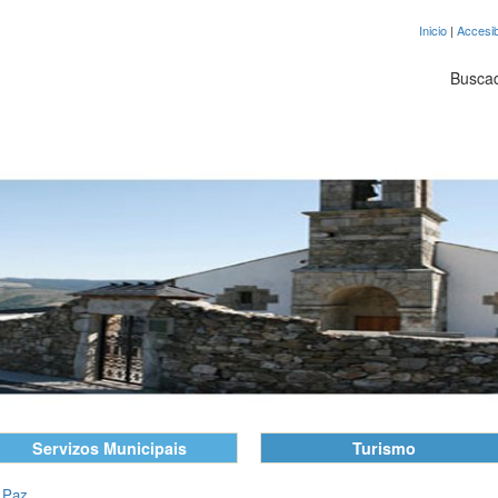
Inicio
|
Accesib
Busca
Servizos Municipais
Turismo
 Paz