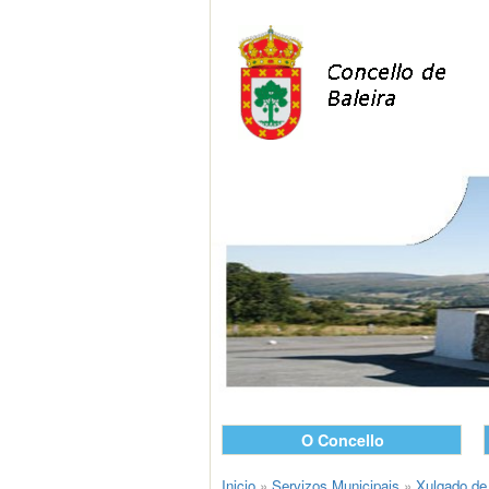
O Concello
Inicio
»
Servizos Municipais
»
Xulgado de